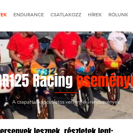
YEK
ENDURANCE
CSATLAKOZZ
HÍREK
RÓLUNK
BR125 Racing
esemény
A csapattal kapcsolatos versenyek, rendezvények.
ersenyek lesznek, részletek lent: