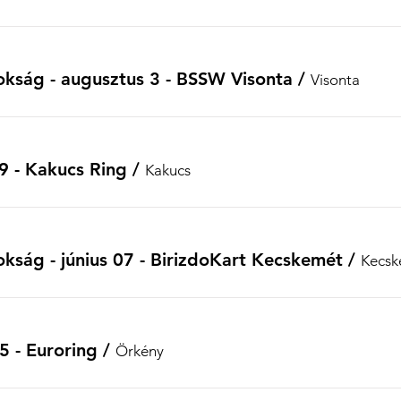
kság - augusztus 3 - BSSW Visonta
/
Visonta
9 - Kakucs Ring
/
Kakucs
ság - június 07 - BirizdoKart Kecskemét
/
Kecsk
 - Euroring
/
Örkény