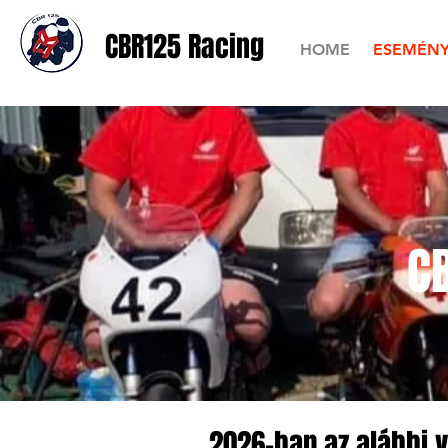
CBR125 Racing
HOME
ESEMÉN
C
2026-ban az alábbi v