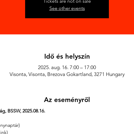
Tickets are not on sale
See other events
Idő és helyszín
2025. aug. 16. 7:00 – 17:00
Visonta, Visonta, Brezova Gokartland, 3271 Hungary
Az eseményről
g, BSSW, 2025.08.16.
nynaptár)
ink)