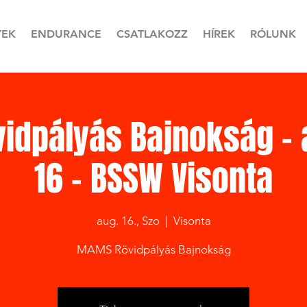
YEK
ENDURANCE
CSATLAKOZZ
HÍREK
RÓLUNK
idpályás Bajnokság - 
16 - BSSW Visonta
aug. 16., Szo
  |  
Visonta
MAMS Rövidpályás Bajnokság