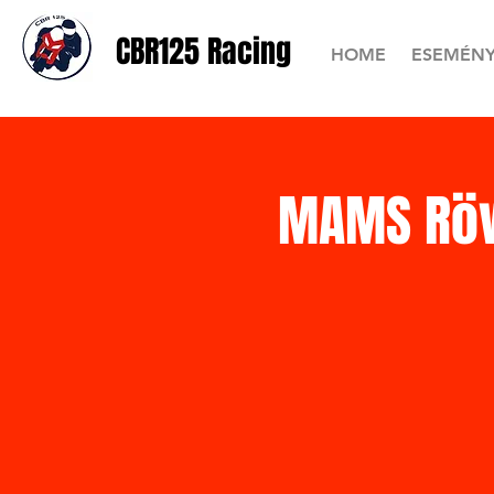
CBR125 Racing
HOME
ESEMÉN
MAMS Röv