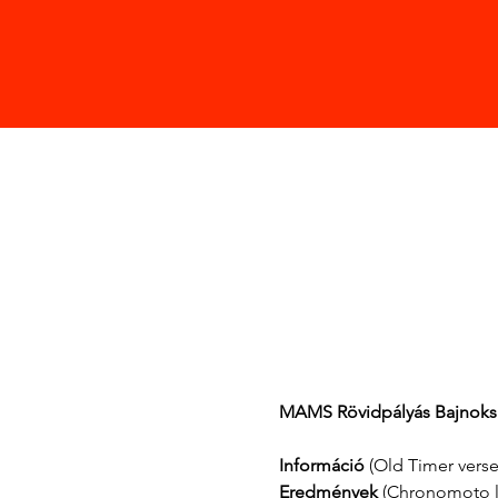
MAMS Rövidpályás Bajnoksá
Információ 
(Old Timer verse
Eredmények 
(Chronomoto l