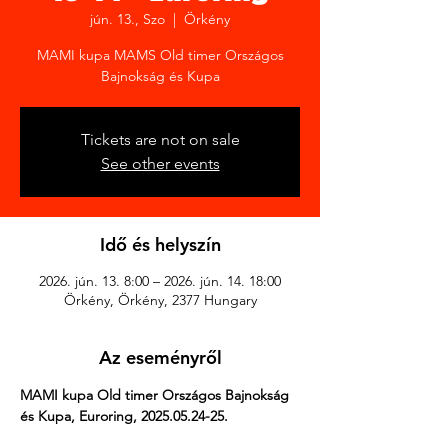
jún. 13., Szo
  |  
Örkény
MAMI kupa MAMS Old timer Országos
Bajnokság és Kupa
Tickets are not on sale
See other events
Idő és helyszín
2026. jún. 13. 8:00 – 2026. jún. 14. 18:00
Örkény, Örkény, 2377 Hungary
Az eseményről
MAMI kupa Old timer Országos Bajnokság 
és Kupa, Euroring, 2025.05.24-25.