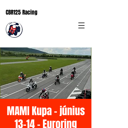
CBR125 Racing
MAMI Kupa - június
13-14 - Euroring