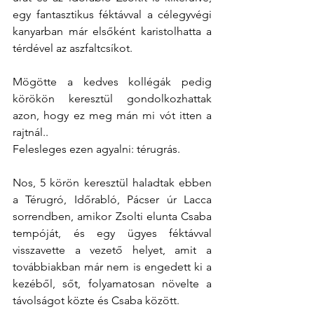
egy fantasztikus féktávval a célegyvégi 
kanyarban már elsőként karistolhatta a 
térdével az aszfaltcsíkot.
Mögötte a kedves kollégák pedig 
körökön keresztül gondolkozhattak 
azon, hogy ez meg mán mi vót itten a 
rajtnál..
Felesleges ezen agyalni: térugrás.
Nos, 5 körön keresztül haladtak ebben 
a Térugró, Időrabló, Pácser úr Lacca 
sorrendben, amikor Zsolti elunta Csaba 
tempóját, és egy ügyes féktávval 
visszavette a vezető helyet, amit a 
továbbiakban már nem is engedett ki a 
kezéből, sőt, folyamatosan növelte a 
távolságot közte és Csaba között.