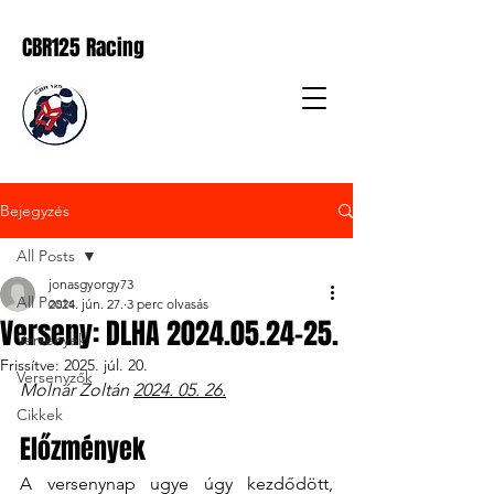
CBR125 Racing
Bejegyzés
All Posts
jonasgyorgy73
All Posts
2024. jún. 27.
3 perc olvasás
Verseny: DLHA 2024.05.24-25.
Versenyek
Frissítve:
2025. júl. 20.
Versenyzők
Molnár Zoltán 
2024. 05. 26.
Cikkek
Előzmények
A versenynap ugye úgy kezdődött, 