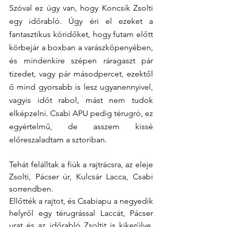
Szóval ez úgy van, hogy Koncsik Zsolti 
egy időrabló. Úgy éri el ezeket a 
fantasztikus köridőket, hogy futam előtt 
körbejár a boxban a varászköpenyében, 
és mindenkire szépen ráragaszt pár 
tizedet, vagy pár másodpercet, ezektől 
ő mind gyorsabb is lesz ugyanennyivel, 
vagyis időt rabol, mást nem tudok 
elképzelni. Csabi APU pedig térugró, ez 
egyértelmű, de asszem kissé 
előreszaladtam a sztoriban.
Tehát felálltak a fiúk a rajtrácsra, az eleje 
Zsolti, Pácser úr, Kulcsár Lacca, Csabi 
sorrendben.
Ellőtték a rajtot, és Csabiapu a negyedik 
helyről egy térugrással Laccát, Pácser 
urat és az időrabló Zsoltit is kikerülve, 