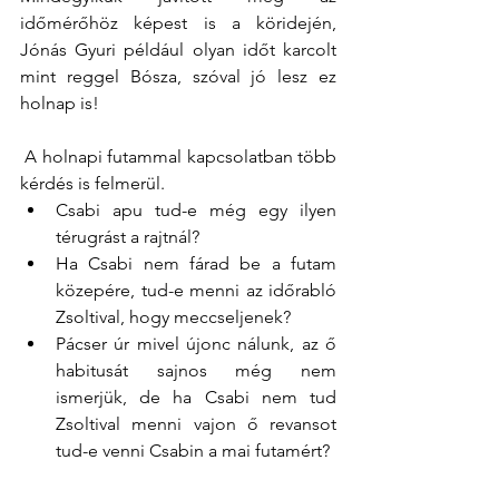
időmérőhöz képest is a köridején, 
Jónás Gyuri például olyan időt karcolt 
mint reggel Bósza, szóval jó lesz ez 
holnap is!
 A holnapi futammal kapcsolatban több 
kérdés is felmerül.
Csabi apu tud-e még egy ilyen 
térugrást a rajtnál?
Ha Csabi nem fárad be a futam 
közepére, tud-e menni az időrabló 
Zsoltival, hogy meccseljenek?
Pácser úr mivel újonc nálunk, az ő 
habitusát sajnos még nem 
ismerjük, de ha Csabi nem tud 
Zsoltival menni vajon ő revansot 
tud-e venni Csabin a mai futamért?
Kulcsár Laccát annál jobban jobban 