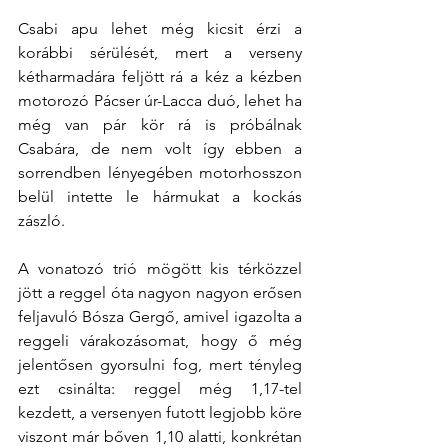
Csabi apu lehet még kicsit érzi a 
korábbi sérülését, mert a verseny 
kétharmadára feljött rá a kéz a kézben 
motorozó Pácser úr-Lacca duó, lehet ha 
még van pár kör rá is próbálnak 
Csabára, de nem volt így ebben a 
sorrendben lényegében motorhosszon 
belül intette le hármukat a kockás 
zászló.
A vonatozó trió mögött kis térközzel 
jött a reggel óta nagyon nagyon erősen 
feljavuló Bósza Gergő, amivel igazolta a 
reggeli várakozásomat, hogy ő még 
jelentősen gyorsulni fog, mert tényleg 
ezt csinálta: reggel még 1,17-tel 
kezdett, a versenyen futott legjobb köre 
viszont már bőven 1,10 alatti, konkrétan 