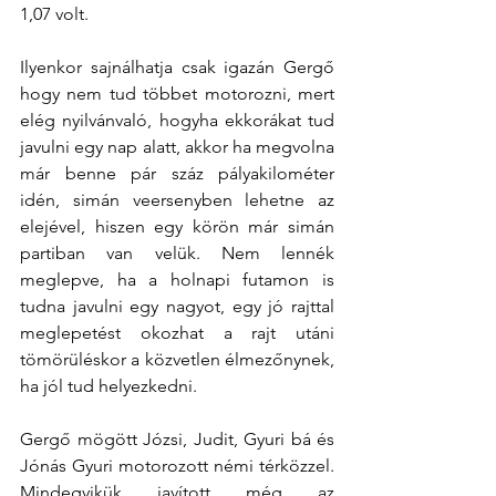
1,07 volt.
Ilyenkor sajnálhatja csak igazán Gergő 
hogy nem tud többet motorozni, mert 
elég nyilvánvaló, hogyha ekkorákat tud 
javulni egy nap alatt, akkor ha megvolna 
már benne pár száz pályakilométer 
idén, simán veersenyben lehetne az 
elejével, hiszen egy körön már simán 
partiban van velük. Nem lennék 
meglepve, ha a holnapi futamon is 
tudna javulni egy nagyot, egy jó rajttal 
meglepetést okozhat a rajt utáni 
tömörüléskor a közvetlen élmezőnynek, 
ha jól tud helyezkedni.
Gergő mögött Józsi, Judit, Gyuri bá és 
Jónás Gyuri motorozott némi térközzel. 
Mindegyikük javított még az 