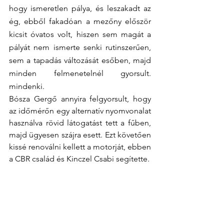
hogy ismeretlen pálya, és leszakadt az 
ég, ebből fakadóan a mezőny először 
kicsit óvatos volt, hiszen sem magát a 
pályát nem ismerte senki rutinszerűen, 
sem a tapadás változását esőben, majd 
minden felmenetelnél gyorsult. 
mindenki.
Bósza Gergő annyira felgyorsult, hogy 
az időmérőn egy alternatív nyomvonalat 
használva rövid látogatást tett a fűben, 
majd ügyesen szájra esett. Ezt követően 
kissé renoválni kellett a motorját, ebben 
a CBR család és Kinczel Csabi segítette.